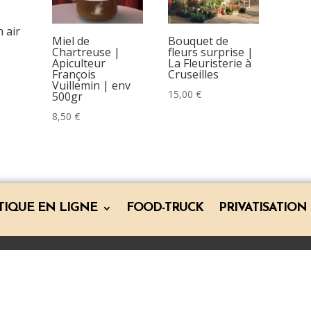
n air
Miel de
Bouquet de
Chartreuse |
fleurs surprise |
Apiculteur
La Fleuristerie à
François
Cruseilles
Vuillemin | env
15,00
€
500gr
8,50
€
TIQUE EN LIGNE
FOOD-TRUCK
PRIVATISATION