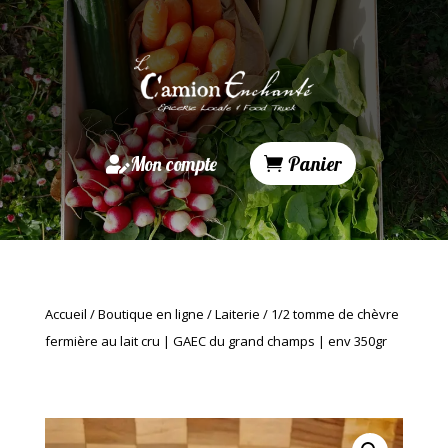
Mon compte
Panier
Accueil
/
Boutique en ligne
/
Laiterie
/ 1/2 tomme de chèvre
fermière au lait cru | GAEC du grand champs | env 350gr