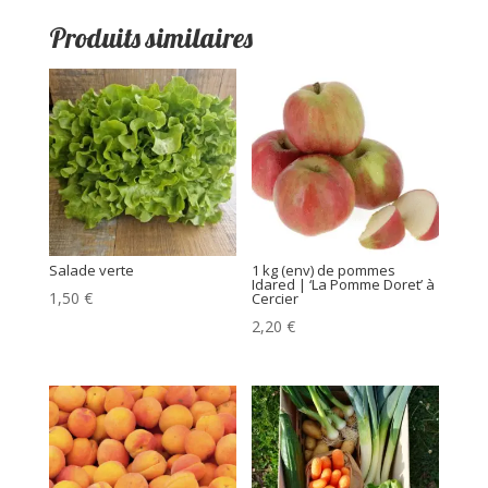
Produits similaires
Salade verte
1 kg (env) de pommes
Idared | ‘La Pomme Doret’ à
1,50
€
Cercier
2,20
€