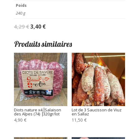
Poids
240 g
Le
Le
4,29
€
3,40
€
prix
prix
Produits similaires
initial
actuel
était :
est :
4,29 €.
3,40 €.
Diots nature x4⎥Salaison
Lot de 3 Saucisson de Viuz
des Alpes (74) ⎥320gr/lot
en Sallaz
4,90
€
11,50
€